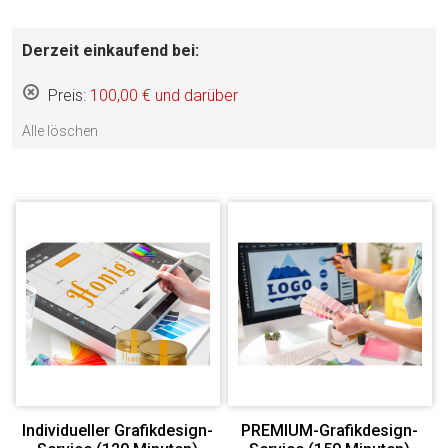
Derzeit einkaufend bei:
Preis:
100,00 € und darüber
Diesen
Gegenstand
Alle löschen
entfernen
Individueller Grafikdesign-
PREMIUM-Grafikdesign-