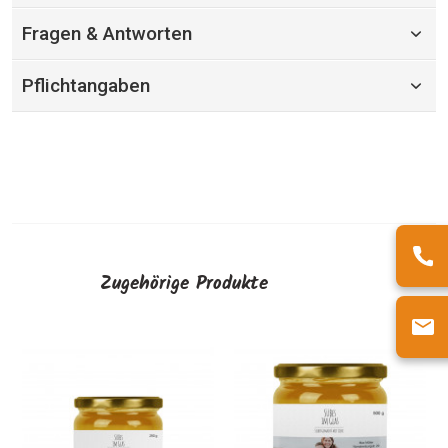
Fragen & Antworten
Pflichtangaben
Zugehörige Produkte
Honigglas-Etiketten
R