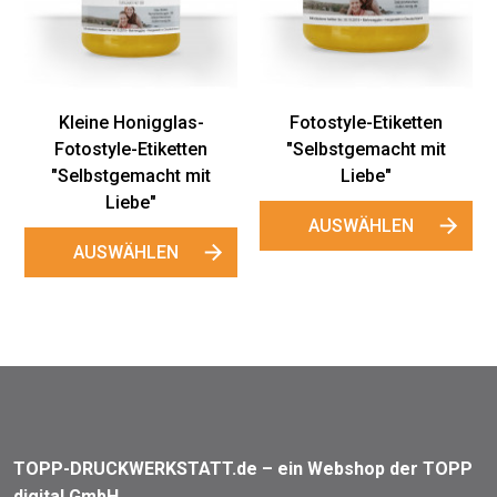
"Wolkendorf"
"
AUSWÄHLEN
Fotostyle-Etiketten
"Selbstgemacht mit
Liebe"
AUSWÄHLEN
TOPP-DRUCKWERKSTATT.de – ein Webshop der TOPP
digital GmbH