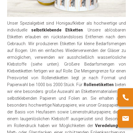
Unser Spezialgebiet sind Honigaufkleber als hochwertige und
individuelle
selbstklebende Etiketten
. Unsere ablösbaren
Etiketten erlauben ein rückstandsloses Entfernen‎ nach dem
Gebrauch. Wir produzieren Etiketten für kleine Bedarfsmengen
auf Bogen. Um ein einfaches Wiederverwenden der Gläser zu
ermöglichen, verwenden wir ausshcließlich wasserlösliche
Klebstoffe (siehe unten). Größere Bedarfsmengen von
Klebeetiketten fertigen wir auf Rolle. Die Mengengrenze für einen
Preisvorteil von Rollenetiketten liegt je nach Format und
Papierwahl bei 1000 bis 2000 Stück. Für
Rollenetiketten
bieten
wir eine besonders große Auswahl an Etikettenmaterialien von
selbstklebenden Papieren und Folien an. Sie erhalten auch
besonders hochwertige Naturpapiere, wie unser Graspapier auf
der Basis von Heufasern sowie Leinenstrukturpapiere, die mit
einem laugenlöslichen Klebstoff ausgerüstet sind. Besonders
im Rollendruck haben wir Möglichkeiten der
Veredelung
mit
Matt- oder Glanzlacken, einer schützenden Folienkaschierung,