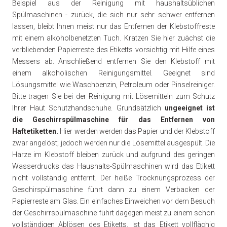
Beispiel aus der Reinigung mit haushaltsüblichen
Spülmaschinen - zurück, die sich nur sehr schwer entfernen
lassen, bleibt Ihnen meist nur das Entfernen der Klebstoffreste
mit einem alkoholbenetzten Tuch. Kratzen Sie hier zuächst die
verbliebenden Papierreste des Etiketts vorsichtig mit Hilfe eines
Messers ab. Anschließend entfernen Sie den Klebstoff mit
einem alkoholischen Reinigungsmittel. Geeignet sind
Lösungsmittel wie Waschbenzin, Petroleum oder Pinselreiniger.
Bitte tragen Sie bei der Reinigung mit Lösemitteln zum Schutz
Ihrer Haut Schutzhandschuhe. Grundsätzlich
ungeeignet ist
die Geschirrspülmaschine für das Entfernen von
Haftetiketten.
Hier werden werden das Papier und der Klebstoff
zwar angelöst; jedoch werden nur die Lösemittel ausgespült. Die
Harze im Klebstoff bleiben zurück und aufgrund des geringen
Wasserdrucks das Haushalts-Spülmaschinen wird das Etikett
nicht vollständig entfernt. Der heiße Trocknungsprozess der
Geschirspülmaschine führt dann zu einem Verbacken der
Papierreste am Glas. Ein einfaches Einweichen vor dem Besuch
der Geschirrspülmaschine führt dagegen meist zu einem schon
vollständigen Ablösen des Etiketts. Ist das Etikett vollflächig