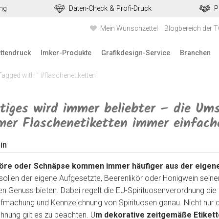
ung
Daten-Check & Profi-Druck
P
Mein Wunschzettel
Blogbereich der 
ettendruck
Imker-Produkte
Grafikdesign-Service
Branchen
Tagged with " #flaschenetiketten"
tiges wird immer beliebter – die Um
rmer Flaschenetiketten immer einfach
in
köre oder Schnäpse kommen immer häufiger aus der eigen
t sollen der eigene Aufgesetzte, Beerenlikör oder Honigwein sei
n Genuss bieten. Dabei regelt die EU-Spirituosenverordnung die
Aufmachung und Kennzeichnung von Spirituosen genau. Nicht nur d
hnung gilt es zu beachten. U
m dekorative zeitgemäße Etikett