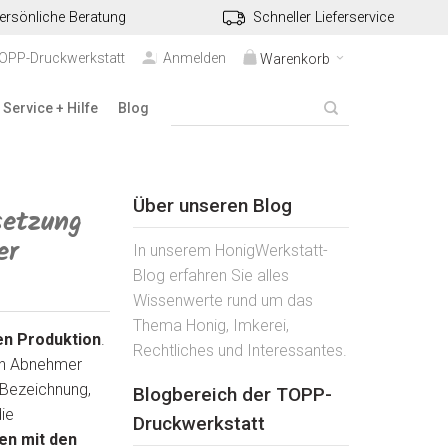
ersönliche Beratung
Schneller Lieferservice
TOPP-Druckwerkstatt
Anmelden
Warenkorb
Service + Hilfe
Blog
Über unseren Blog
setzung
er
In unserem HonigWerkstatt-
Blog erfahren Sie alles
Wissenwerte rund um das
Thema Honig, Imkerei,
en Produktion
.
Rechtliches und Interessantes.
nen Abnehmer
 Bezeichnung,
Blogbereich der TOPP-
ie
Druckwerkstatt
en mit den