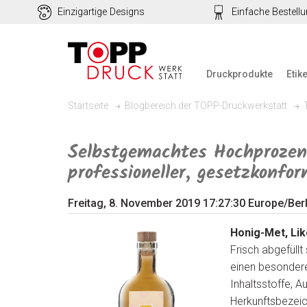
Einzigartige Designs
Einfache Bestell
Druckprodukte
Etik
Startseite
Blogbereich der TOPP-Druckwerkstatt
Selbstgemachtes Hochprozen
professioneller, gesetzkonfo
Freitag, 8. November 2019 17:27:30 Europe/Berl
Honig-Met, Li
Frisch abgefüll
einen besondere
Inhaltsstoffe, 
Herkunftsbezeic