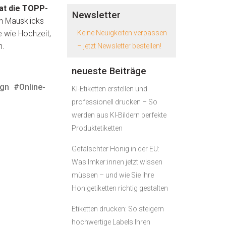
at die TOPP-
Newsletter
n Mausklicks
 wie Hochzeit,
Keine Neuigkeiten verpassen
n.
– jetzt Newsletter bestellen!
neueste Beiträge
ign
#Online-
KI-Etiketten erstellen und
professionell drucken – So
werden aus KI-Bildern perfekte
Produktetiketten
Gefälschter Honig in der EU:
Was Imker:innen jetzt wissen
müssen – und wie Sie Ihre
Honigetiketten richtig gestalten
Etiketten drucken: So steigern
hochwertige Labels Ihren