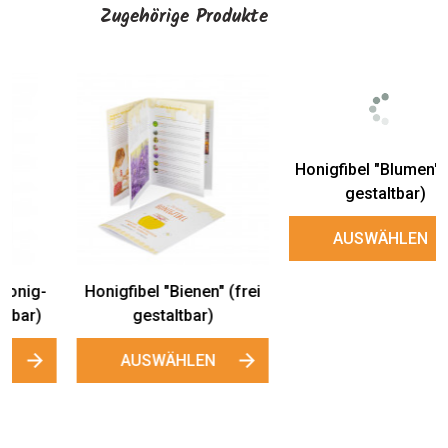
Zugehörige Produkte
i
Honigfibel "Blumen" (frei
Wandbefestigungs-Set
gestaltbar)
für Schilder "INDOOR"
AUSWÄHLEN
AUSWÄHLEN