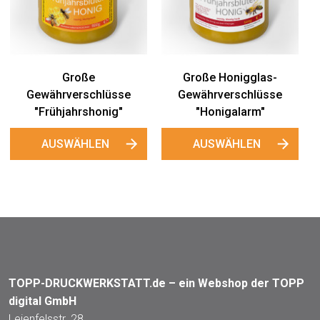
Schilder "OUTDOOR"
Gewährverschlüsse
"Honigalarm"
AUSWÄHLEN
AUSWÄHLEN
s-
sse
TOPP-DRUCKWERKSTATT.de – ein Webshop der TOPP
digital GmbH
Leienfelsstr. 28