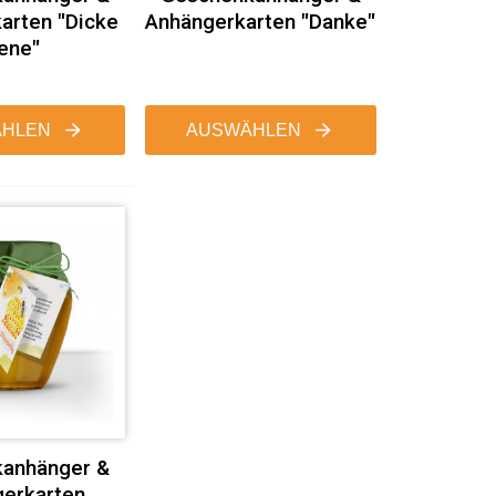
arten "Dicke
Anhängerkarten "Danke"
ene"
HLEN
AUSWÄHLEN
anhänger &
erkarten