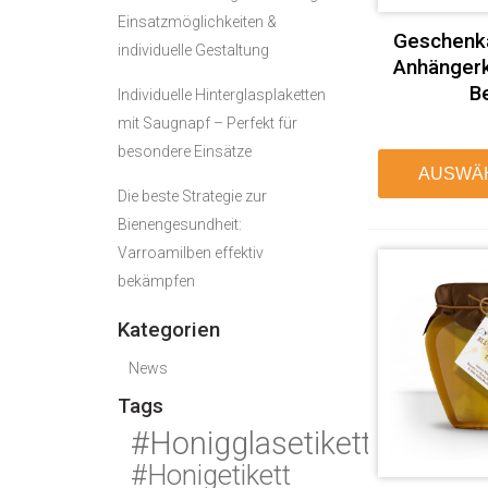
Einsatzmöglichkeiten &
Geschenk
individuelle Gestaltung
Anhängerk
B
Individuelle Hinterglasplaketten
mit Saugnapf – Perfekt für
besondere Einsätze
AUSWÄ
Die beste Strategie zur
Bienengesundheit:
Varroamilben effektiv
bekämpfen
Kategorien
News
Tags
#Honigglasetikett
#Honigetikett