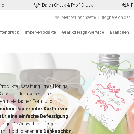
ung
Daten-Check & Profi-Druck
P
Mein Wunschzettel
Blogbereich der 
ettendruck
Imker-Produkte
Grafikdesign-Service
Branchen
 Produktausstattung Ihres Honigs,
läser mit konischen oder
n in vielfacher Form und
festem Papier oder Karton von
für eine einfache Befestigung
die große Auswahl an festen
n mit Loch dienen
als Dankeschön,