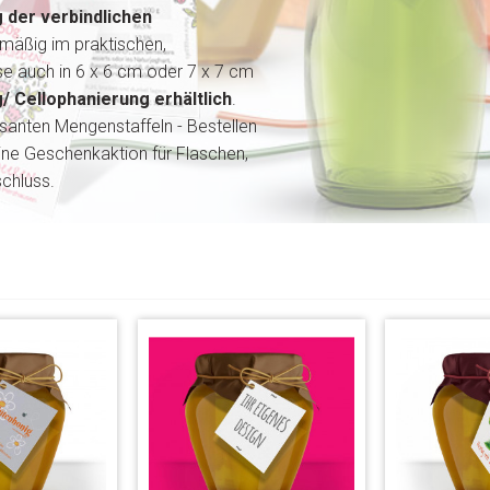
 der verbindlichen
dmäßig im praktischen,
e auch in 6 x 6 cm oder 7 x 7 cm
/ Cellophanierung erhältlich
.
santen Mengenstaffeln - Bestellen
ine Geschenkaktion für Flaschen,
chluss.