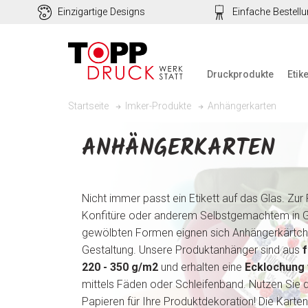
Einzigartige Designs
Einfache Bestell
Druckprodukte
Etik
Anhängerkarten
Startseite
Imker-Produkte
ANHÄNGERKARTEN
Nicht immer passt ein Etikett auf das Glas. Zur
Konfitüre oder anderem Selbstgemachtem in G
gewölbten Formen eignen sich Anhängerkärtche
Gestaltung. Unsere Produktanhänger sind aus
220 - 350 g/m
2
und erhalten eine
Ecklochung 
mittels Fäden oder Schleifenband. Nutzen Sie 
Papieren für Ihre Produktdekoration! Die Karte