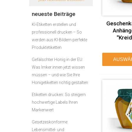
neueste Beiträge
Geschenk
KI-Etiketten erstellen und
Anhäng
professionell drucken – So
"Kreid
werden aus KI-Bildern perfekte
Produktetiketten
AUSWÄ
Gefälschter Honig in der EU:
Was Imker:innen jetzt wissen
müssen – und wie Sie Ihre
Honigetiketten richtig gestalten
Etiketten drucken: So steigern
hochwertige Labels Ihren
Markenwert
Gesetzeskonforme
Lebensmittel- und