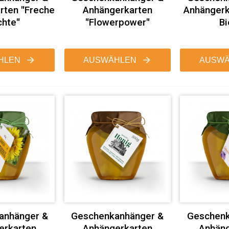
rten "Freche
Anhängerkarten
Anhängerk
chte"
"Flowerpower"
Bi
HLEN
AUSWÄHLEN
AUSWÄ
anhänger &
Geschenkanhänger &
Geschenk
erkarten
Anhängerkarten
Anhäng