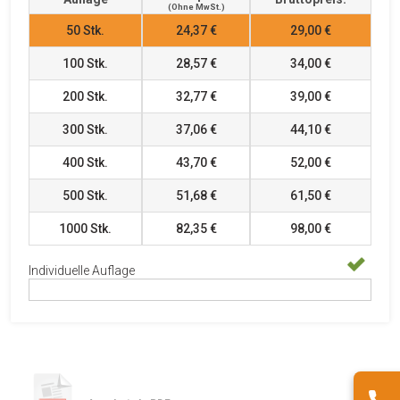
(ohne MwSt.)
50
Stk.
24,37 €
29,00 €
100
Stk.
28,57 €
34,00 €
200
Stk.
32,77 €
39,00 €
300
Stk.
37,06 €
44,10 €
400
Stk.
43,70 €
52,00 €
500
Stk.
51,68 €
61,50 €
1000
Stk.
82,35 €
98,00 €
Individuelle Auflage