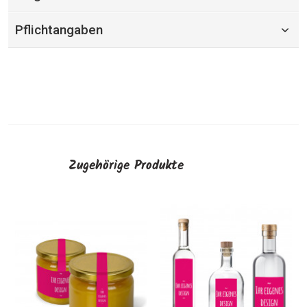
Pflichtangaben
Zugehörige Produkte
Mini-Etiketten (65 x 20
Runde Etiketten - per P
mm) - PDF-Upload
Upload
eigener Designs