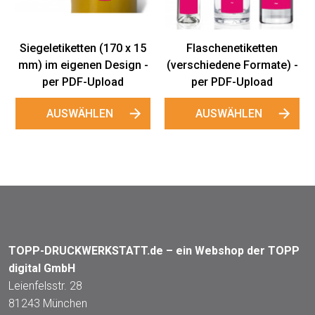
AUSWÄHLEN
AUSWÄHLEN
en
ate) -
d
TOPP-DRUCKWERKSTATT.de – ein Webshop der TOPP
digital GmbH
Leienfelsstr. 28
81243 München