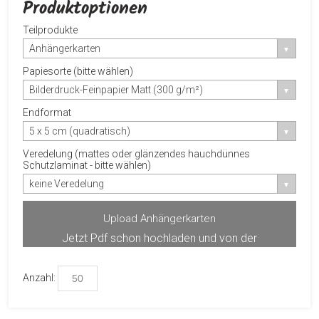
Produktoptionen
Teilprodukte
Anhängerkarten
Papiesorte (bitte wählen)
Bilderdruck-Feinpapier Matt (300 g/m²)
Endformat
5 x 5 cm (quadratisch)
Veredelung (mattes oder glänzendes hauchdünnes
Schutzlaminat - bitte wählen)
keine Veredelung
Upload Anhängerkarten
Jetzt Pdf schon hochladen und von der
Produktvorschau profitieren.
Anzahl: