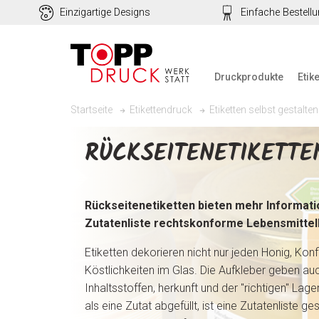
Einzigartige Designs
Einfache Bestell
Druckprodukte
Etik
Startseite
Etikettendruck
Etiketten selbst gestalten
RÜCKSEITENETIKETTE
Rückseitenetiketten bieten mehr Informati
Zutatenliste rechtskonforme Lebensmitte
Etiketten dekorieren nicht nur jeden Honig, Konf
Köstlichkeiten im Glas. Die Aufkleber geben au
Inhaltsstoffen, herkunft und der "richtigen" L
als eine Zutat abgefüllt, ist eine Zutatenliste ge