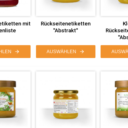
tiketten mit
Rückseitenetiketten
Kl
enliste
"Abstrakt"
Rückseit
"Ab
HLEN
AUSWÄHLEN
AUSWÄ