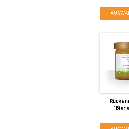
AUSWÄ
Rückene
"Bien