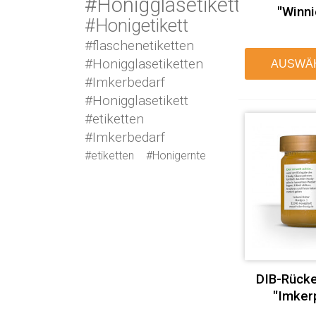
#Honigglasetikett
"Winni
#Honigetikett
#flaschenetiketten
#Honigglasetiketten
AUSWÄ
#Imkerbedarf
#Honigglasetikett
#etiketten
#Imkerbedarf
#etiketten
#Honigernte
DIB-Rücke
"Imkerp