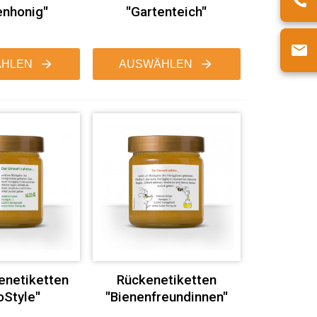
nhonig"
"Gartenteich"
HLEN
AUSWÄHLEN
enetiketten
Rückenetiketten
oStyle"
"Bienenfreundinnen"