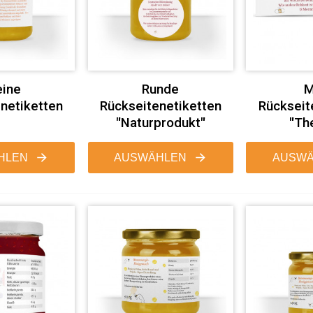
eine
Runde
M
netiketten
Rückseitenetiketten
Rückseit
"Naturprodukt"
"Th
HLEN
AUSWÄHLEN
AUSWÄ