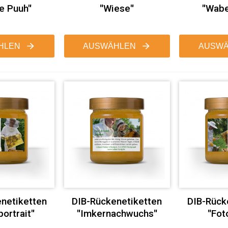
e Puuh"
"Wiese"
"Wabe
HLEN
AUSWÄHLEN
AUSWÄ
netiketten
DIB-Rückenetiketten
DIB-Rück
ortrait"
"Imkernachwuchs"
"Fot