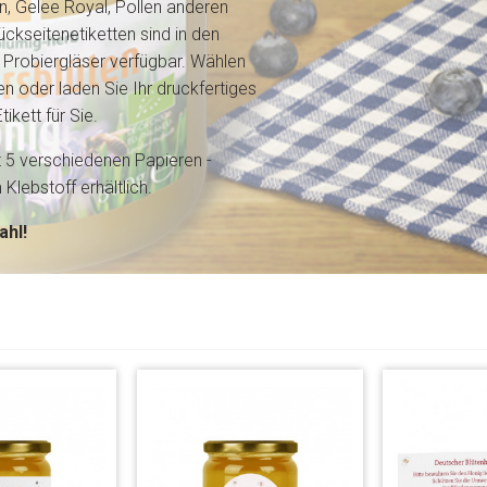
n, Gelee Royal, Pollen anderen
kseitenetiketten sind in den
Probiergläser verfügbar. Wählen
n oder laden Sie Ihr druckfertiges
ikett für Sie.
t 5 verschiedenen Papieren -
lebstoff erhältlich.
ahl!