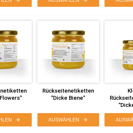
HLEN
AUSWÄHLEN
AUSWÄ
netiketten
Rückseitenetiketten
Kl
Flowers"
"Dicke Biene"
Rückseit
"Dick
HLEN
AUSWÄHLEN
AUSWÄ