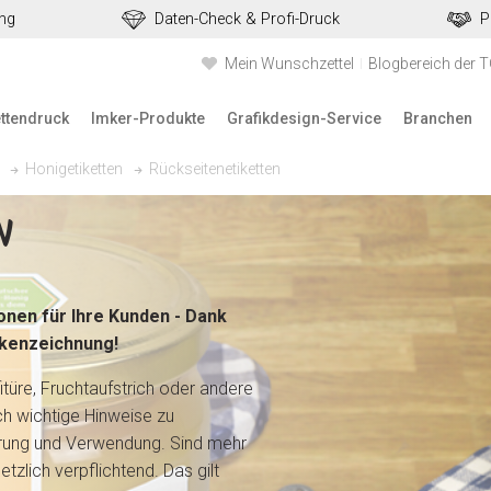
ung
Daten-Check & Profi-Druck
P
Mein Wunschzettel
Blogbereich der 
ettendruck
Imker-Produkte
Grafikdesign-Service
Branchen
Rückseitenetiketten
Honigetiketten
N
onen für Ihre Kunden - Dank
lkenzeichnung!
itüre, Fruchtaufstrich oder andere
ch wichtige Hinweise zu
agerung und Verwendung. Sind mehr
setzlich verpflichtend. Das gilt