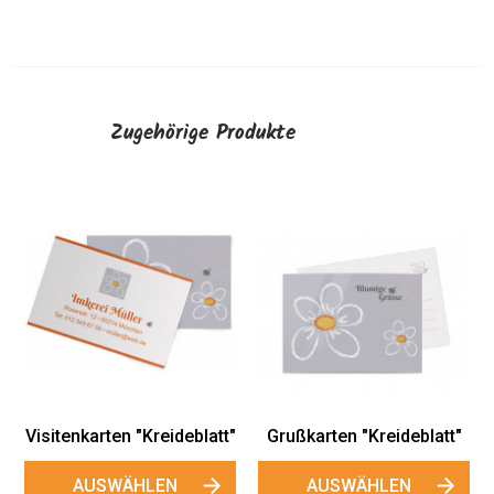
Zugehörige Produkte
Honigetiketten
Siegeletiketten
"Kreideblatt"
"Kreideblatt"
AUSWÄHLEN
AUSWÄHLEN
att"