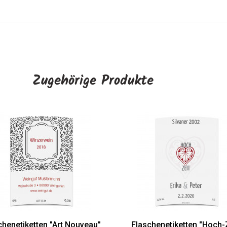
Zugehörige Produkte
schenetiketten "Fotokranz"
Flaschenetiketten "Liebling
AUSWÄHLEN
AUSWÄHLEN