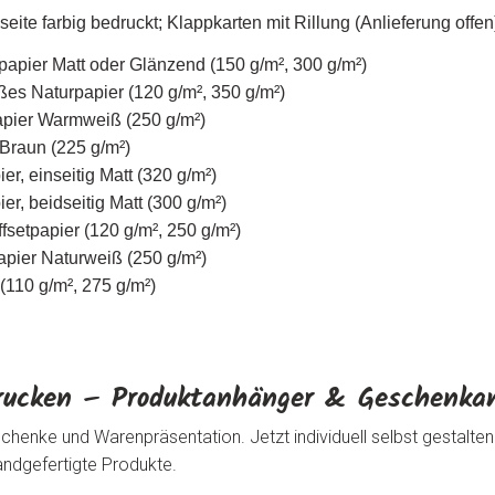
eite farbig bedruckt; Klappkarten mit Rillung (Anlieferung off
papier Matt oder Glänzend (150 g/m², 300 g/m²)
ßes Naturpapier (120 g/m², 350 g/m²)
apier Warmweiß (250 g/m²)
 Braun (225 g/m²)
r, einseitig Matt (320 g/m²)
r, beidseitig Matt (300 g/m²)
fsetpapier (120 g/m², 250 g/m²)
pier Naturweiß (250 g/m²)
(110 g/m², 275 g/m²)
rucken – Produktanhänger & Geschenkan
henke und Warenpräsentation. Jetzt individuell selbst gestalten 
andgefertigte Produkte.