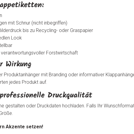
appetiketten:
n
n mit Schnur (nicht inbegriffen)
ilderdruck bis zu Recycling- oder Graspapier
 edlen Look
ellbar
s verantwortungsvoller Forstwirtschaft
er Wirkung
ler Produktanhänger mit Branding oder informativer Klappanhänge
ten jedes Produkt auf.
rofessionelle Druckqualität
 gestalten oder Druckdaten hochladen. Falls Ihr Wunschformat f
 Größe.
ern Akzente setzen!