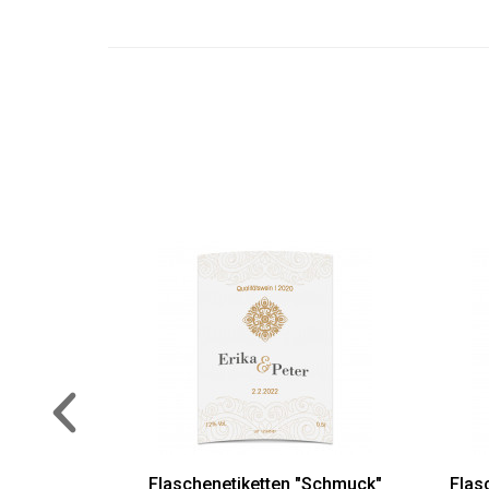
Flaschenetiketten "Ringe"
Fla
AUSWÄHLEN
ith Love"