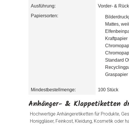
Ausführung:
Vorder- & Rücks
Papiersorten:
Bilderdruck
Mattes, wei
Elfenbeinp
Kraftpapier
Chromopapie
Chromopapie
Standard Of
Recyclingpa
Graspapier 
Mindestbestellmenge:
100 Stück
Anhänger- & Klappetiketten d
Hochwertige Anhängeretiketten für Produkte, Gesc
Honiggläser, Feinkost, Kleidung, Kosmetik oder h