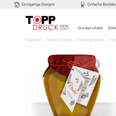
Einzigartige Designs
Einfache Bestell
Druckprodukte
Etik
Ges
Startseite
Imker-Produkte
Anhängerkarten