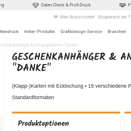
ung
Daten-Check & Profi-Druck
P
Mein Wunschzettel
Blogbereich der 
ettendruck
Imker-Produkte
Grafikdesign-Service
Branchen
chenkanhänger & Anhängerkarten "Danke"
GESCHENKANHÄNGER & A
"DANKE"
(Klapp-)Karten mit Ecklochung • 15 verschiedene Pa
Standardformaten
Produktoptionen