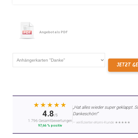
Angebot als PDF
JETZT G
★★★★★
„Hat alles wieder super geklappt. S
4.8
Dankeschön!“
/5
1.796 Gesamtbewertungen
— verifizierter eKomi-Kunde ★★★★★
97,66 % positiv