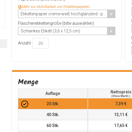
Mehr zur Ablösbarkeit von Etikettenpapieren
Etikettenpapier creme-weiß hochglänzend - permanent haftend
Flaschenetikettengröße (bitte auswählen)
Schlankes Etikett (3,6 x 12,5 cm)
Anzahl:
Menge
Nettopreis
Auflage
(ohne MwSt.)
20
Stk.
7,39 €
40
Stk.
13,11 €
60
Stk.
17,65 €