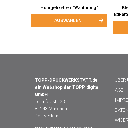
Honigetiketten "Waldhonig"
Kl
Etiket
AUSWÄHLEN
TOPP-DRUCKWERKSTATT.de –
ÜBER
ein Webshop der TOPP digital
AGB
GmbH
IMPR
Leienfelsstr. 28
81243 München
DATE
Deutschland
WIDE