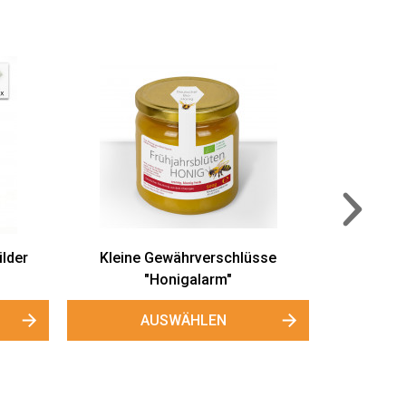
Wandbefestigungs-Set für Schilder
"INDOOR"
AUSWÄHLEN
sse