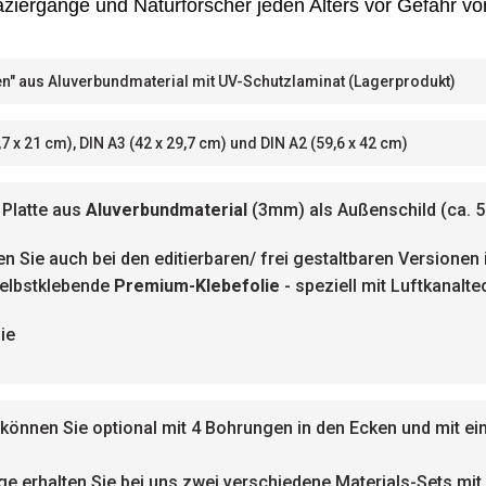
aziergänge und Naturforscher jeden Alters vor Gefahr vo
nen" aus Aluverbundmaterial mit UV-Schutzlaminat (Lagerprodukt)
7 x 21 cm), DIN A3 (42 x 29,7 cm) und DIN A2 (59,6 x 42 cm)
Platte aus
Aluverbundmaterial
(3mm) als Außenschild (ca. 5
en Sie auch bei den editierbaren/ frei gestaltbaren Versionen
selbstklebende
Premium-
Klebefolie
- speziell mit Luftkanalt
ie
 können Sie optional mit 4 Bohrungen in den Ecken und mit e
 erhalten Sie bei uns zwei verschiedene Materials-Sets mit 