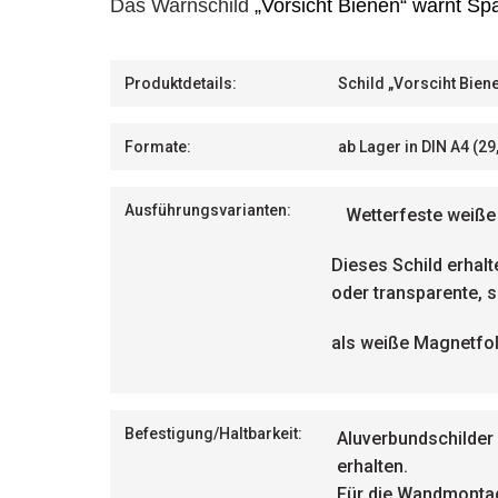
Das Warnschild
„Vorsicht Bienen
“ warnt Sp
Produktdetails:
S
child „Vorsciht Bie
Formate:
ab Lager in DIN A4 (29,
Ausführungsvarianten:
Wetterfeste weiße 
Dieses Schild erhalt
oder transparente, 
als weiße Magnetfol
Befestigung/
Haltbarkeit:
Aluverbundschilder
erhalten.
Für die Wandmontage