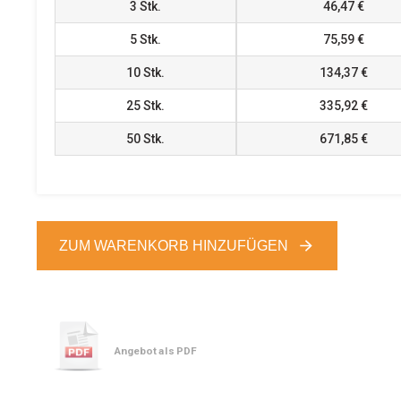
3
Stk.
46,47 €
5
Stk.
75,59 €
10
Stk.
134,37 €
25
Stk.
335,92 €
50
Stk.
671,85 €
ZUM WARENKORB HINZUFÜGEN
Angebot als PDF