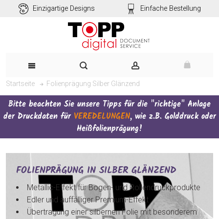
Einzigartige Designs
Einfache Bestellung
Folienprägung Silber Glänzend
Startseite
Bitte beachten Sie unsere Tipps für die "richtige" Anlage
der Druckdaten für
VEREDELUNGEN
, wie z.B. Golddruck oder
Heißfolienprägung!
FOLIENPRÄGUNG IN SILBER GLÄNZEND
Metallic-Effekt für Bogen- und Rollendruckprodukte
Edler und auffälliger Premium-Effekt
Übertragung einer silbernen Folie mit besonderem