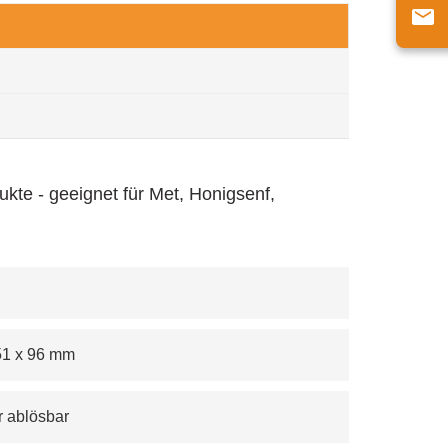
ukte - geeignet für Met, Honigsenf,
 51 x 96 mm
r ablösbar 