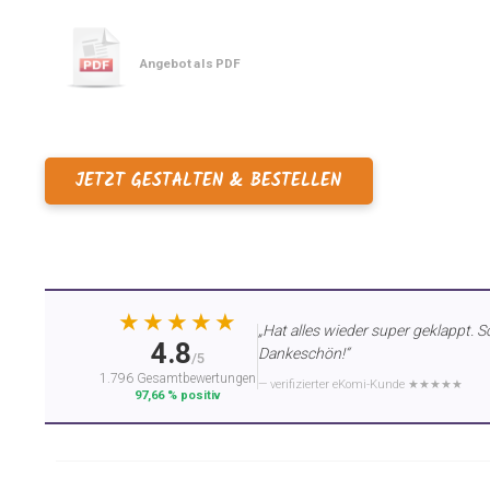
Angebot als PDF
JETZT GESTALTEN & BESTELLEN
★★★★★
„Hat alles wieder super geklappt. S
4.8
Dankeschön!“
/5
1.796 Gesamtbewertungen
— verifizierter eKomi-Kunde ★★★★★
97,66 % positiv