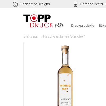
Einzigartige Designs
Einfache Bestell
Druckprodukte
Etik
Flaschenetiketten "Bienchen"
Startseite