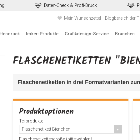
ung
Daten-Check & Profi-Druck
P
Mein Wunschzettel
Blogbereich der 
ettendruck
Imker-Produkte
Grafikdesign-Service
Branchen
FLASCHENETIKETTEN "BIE
Flaschenetiketten in drei Formatvarianten 
zum
Produktoptionen
Teilprodukte
Flaschenetikett Bienchen
Flaschenetikettengröße (bitte wählen)