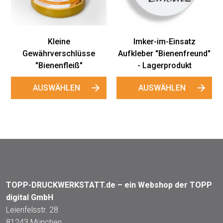
Kleine
Imker-im-Einsatz
Gewährverschlüsse
Aufkleber "Bienenfreund"
"Bienenfleiß"
- Lagerprodukt
AUSWÄHLEN
AUSWÄHLEN
TOPP-DRUCKWERKSTATT.de – ein Webshop der TOPP
digital GmbH
Leienfelsstr. 28
81243 München