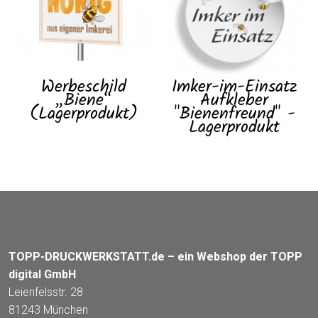
Werbeschild
Imker-im-Einsatz
„Biene“
Aufkleber
(Lagerprodukt)
"Bienenfreund" -
Lagerprodukt
TOPP-DRUCKWERKSTATT.de – ein Webshop der TOPP
digital GmbH
Leienfelsstr. 28
81243 München