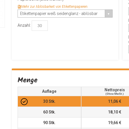
Mehr zur Ablösbarkeit von Etikettenpapieren
Etikettenpapier weiß seidenglanz - ablösbar
Anzahl:
Menge
Nettopreis
Auflage
(ohne MwSt.)
30
Stk.
11,06 €
60
Stk.
18,10 €
90
Stk.
19,66 €