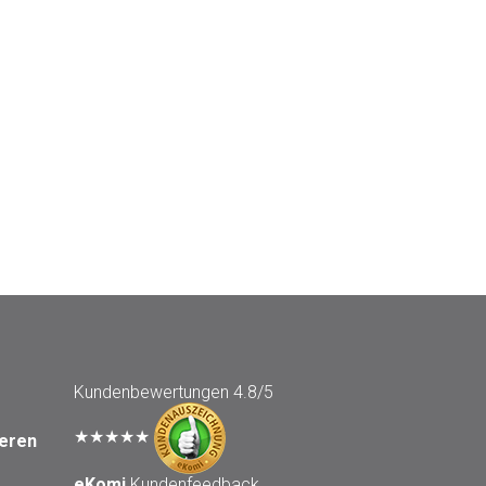
Kundenbewertungen
4.8/5
★★★★★
seren
eKomi
Kundenfeedback