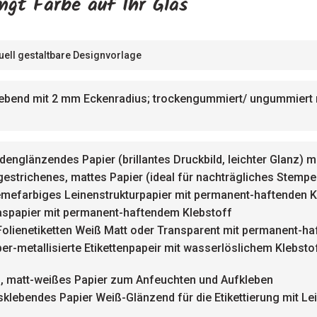
ingt Farbe auf Ihr Glas
duell gestaltbare Designvorlage
ebend mit 2 mm Eckenradius; trockengummiert/ ungummiert m
idenglänzendes Papier (brillantes Druckbild, leichter Glanz
gestrichenes, mattes Papier (ideal für nachträgliches Stemp
emefarbiges Leinenstrukturpapier mit permanent-haftenden K
aspapier mit permanent-haftendem Klebstoff
Folienetiketten Weiß Matt oder Transparent mit permanent-ha
ber-metallisierte Etikettenpapeir mit wasserlöslichem Klebsto
, matt-weißes Papier zum Anfeuchten und Aufkleben
klebendes Papier Weiß-Glänzend für die Etikettierung mit L