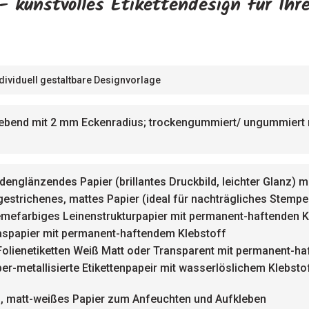
- kunstvolles Etikettendesign für Ihr
ndividuell gestaltbare Designvorlage
ebend mit 2 mm Eckenradius; trockengummiert/ ungummiert m
idenglänzendes Papier (brillantes Druckbild, leichter Glanz
gestrichenes, mattes Papier (ideal für nachträgliches Stemp
emefarbiges Leinenstrukturpapier mit permanent-haftenden K
aspapier mit permanent-haftendem Klebstoff
Folienetiketten Weiß Matt oder Transparent mit permanent-ha
ber-metallisierte Etikettenpapeir mit wasserlöslichem Klebsto
, matt-weißes Papier zum Anfeuchten und Aufkleben