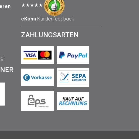
★★★★★
seren
eKomi
Kundenfeedback
ZAHLUNGSARTEN
ng.
TNER