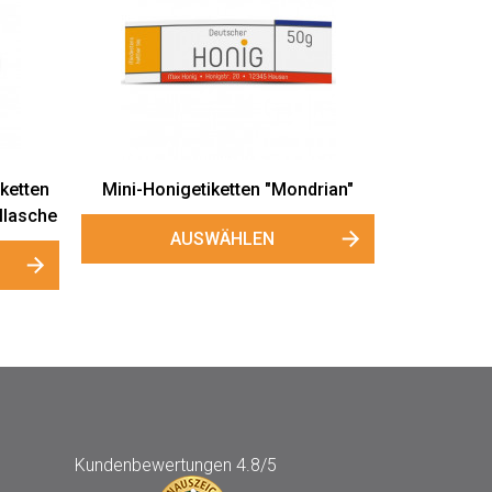
ketten
Mini-Honigetiketten "Mondrian"
llasche
AUSWÄHLEN
Kundenbewertungen
4.8/5