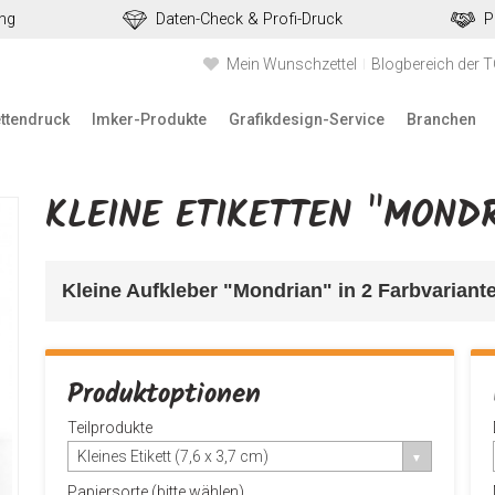
ung
Daten-Check & Profi-Druck
P
Mein Wunschzettel
Blogbereich der 
ettendruck
Imker-Produkte
Grafikdesign-Service
Branchen
KLEINE ETIKETTEN "MOND
Kleine Aufkleber "Mondrian" in 2 Farbvariant
Produktoptionen
Teilprodukte
Kleines Etikett (7,6 x 3,7 cm)
Papiersorte (bitte wählen)