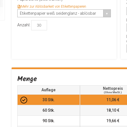
Mehr zur Ablösbarkeit von Etikettenpapieren
Etikettenpapier weiß seidenglanz - ablösbar
Anzahl:
Menge
Nettopreis
Auflage
(ohne MwSt.)
30
Stk.
11,06 €
60
Stk.
18,10 €
90
Stk.
19,66 €