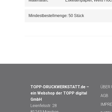
Materialart:                 Etikettenpapier, Wei
Mindestbestellmenge: 50 Stück
TOPP-DRUCKWERKSTATT.de –
ÜBER
ein Webshop der TOPP digital
AGB
GmbH
IMPR
Leienfelsstr. 28
81243 München