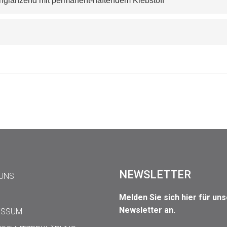
ß Hochglänzend mit permanent-haftendem Klebstoff
NEWSLETTER
 UNS
Melden Sie sich hier für un
Newsletter an.
ESSUM