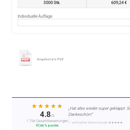
3000
Stk.
609,24 €
Individuelle Auflage
Angebot als PDF
★★★★★
„Hat alles wieder super geklappt. S
4.8
Dankeschön!“
/5
1.796 Gesamtbewertungen
— verifizierter eKomi-Kunde ★★★★★
97,66 % positiv