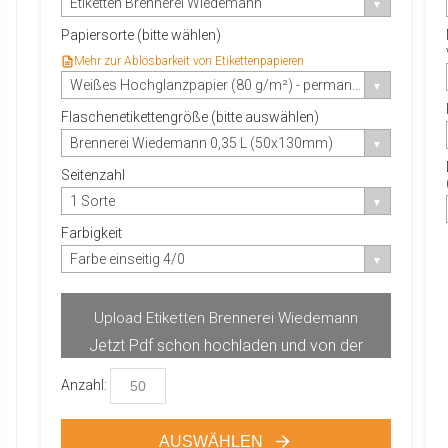
Etiketten Brennerei Wiedemann
Papiersorte (bitte wählen)
Mehr zur Ablösbarkeit von Etikettenpapieren
Weißes Hochglanzpapier (80 g/m²) - permanent-haftender Klebstoff
Flaschenetikettengröße (bitte auswählen)
Brennerei Wiedemann 0,35 L (50x130mm)
Seitenzahl
1 Sorte
Farbigkeit
Farbe einseitig 4/0
Upload Etiketten Brennerei Wiedemann
Jetzt Pdf schon hochladen und von der
Produktvorschau profitieren.
Anzahl:
AUSWÄHLEN