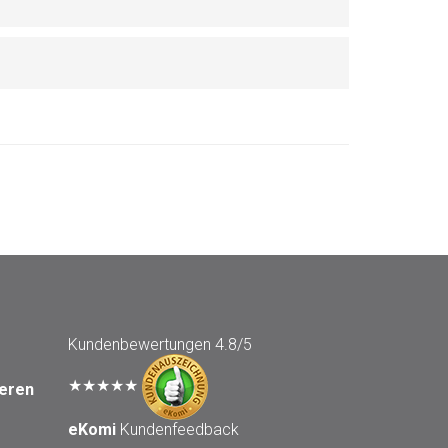
Kundenbewertungen
4.8/5
★★★★★
seren
eKomi
Kundenfeedback