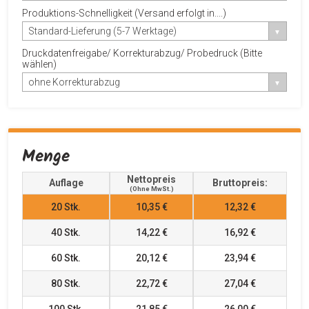
Produktions-Schnelligkeit (Versand erfolgt in....)
Standard-Lieferung (5-7 Werktage)
Druckdatenfreigabe/ Korrekturabzug/ Probedruck (Bitte
wählen)
ohne Korrekturabzug
Menge
Nettopreis
Auflage
Bruttopreis:
(ohne MwSt.)
20
Stk.
10,35 €
12,32 €
40
Stk.
14,22 €
16,92 €
60
Stk.
20,12 €
23,94 €
80
Stk.
22,72 €
27,04 €