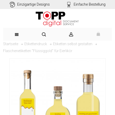
Einzigartige Designs
Einfache Bestellung
Startseite
Etikettendruck
Etiketten selbst gestalten
Flaschenetiketten "Flüssiggold" für Eierlikör