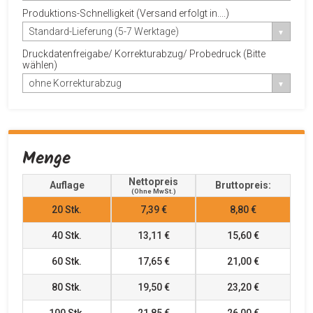
Produktions-Schnelligkeit (Versand erfolgt in....)
Standard-Lieferung (5-7 Werktage)
Druckdatenfreigabe/ Korrekturabzug/ Probedruck (Bitte
wählen)
ohne Korrekturabzug
Menge
Nettopreis
Auflage
Bruttopreis:
(ohne MwSt.)
20
Stk.
7,39 €
8,80 €
40
Stk.
13,11 €
15,60 €
60
Stk.
17,65 €
21,00 €
80
Stk.
19,50 €
23,20 €
100
Stk.
21,85 €
26,00 €