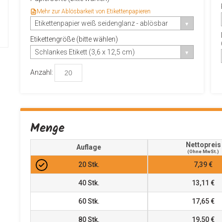
Mehr zur Ablösbarkeit von Etikettenpapieren
Etikettenpapier weiß seidenglanz - ablösbar
Etikettengröße (bitte wählen)
Schlankes Etikett (3,6 x 12,5 cm)
Anzahl:
Menge
Nettopreis
Auflage
(ohne MwSt.)
20
Stk.
7,39 €
40
Stk.
13,11 €
60
Stk.
17,65 €
80
Stk.
19,50 €