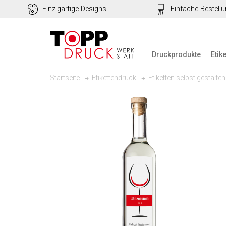
Einzigartige Designs
Einfache Bestell
Druckprodukte
Etik
Startseite
Etikettendruck
Etiketten selbst gestalten