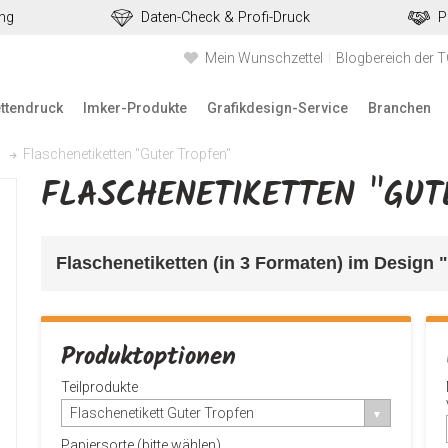
ung
Daten-Check & Profi-Druck
P
Mein Wunschzettel
Blogbereich der 
ettendruck
Imker-Produkte
Grafikdesign-Service
Branchen
Flaschenetiketten "Guter Tropfen"
FLASCHENETIKETTEN "GUT
Flaschenetiketten (in 3 Formaten) im Design 
Produktoptionen
Teilprodukte
Flaschenetikett Guter Tropfen
Papiersorte (bitte wählen)