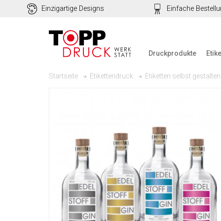
Einzigartige Designs
Einfache Bestell
Druckprodukte
Etik
Startseite
Etikettendruck
Etiketten selbst gestalten