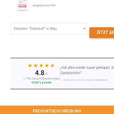
Angebot als PDF
JETZT G
★★★★★
„Hat alles wieder super geklappt. S
4.8
Dankeschön!“
/5
1.796 Gesamtbewertungen
— verifizierter eKomi-Kunde ★★★★★
97,66 % positiv
PRODUKTBESCHREIBUNG