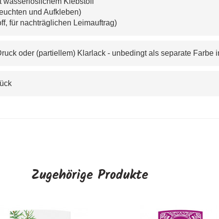
it wasserlöslichem Klebstoff
feuchten und Aufkleben)
f, für nachträglichen Leimauftrag)
uck oder (partiellem) Klarlack - unbedingt als separate Farbe
tück
Zugehörige Produkte