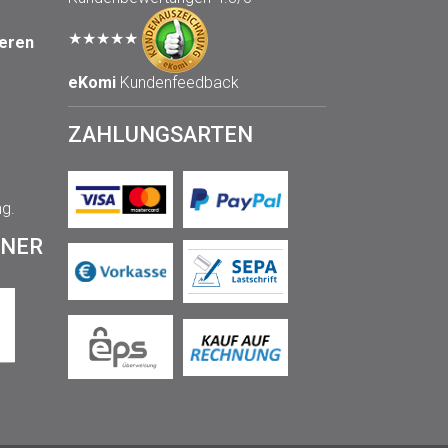
★★★★★
seren
eKomi
Kundenfeedback
ZAHLUNGSARTEN
ng.
TNER