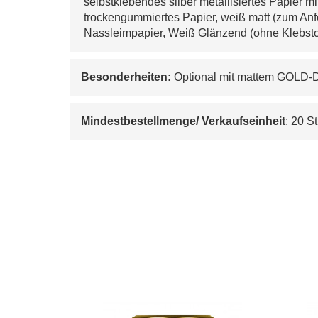
 selbstklebendes silber metallisiertes Papier m
 trockengummiertes Papier, weiß matt (zum An
 Nassleimpapier, Weiß Glänzend (ohne Klebstof
Besonderheiten:
 Optional mit mattem GOLD-Dr
Mindestbestellmenge/ Verkaufseinheit
: 20 S