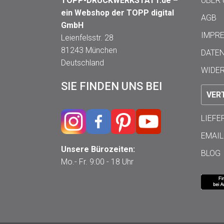
TOPP-DRUCKWERKSTATT.de –
ÜBER
ein Webshop der TOPP digital
AGB
GmbH
IMPR
Leienfelsstr. 28
81243 München
DATE
Deutschland
WIDE
SIE FINDEN UNS BEI
VER
LIEF
EMAIL
Unsere Bürozeiten:
BLOG
Mo.- Fr. 9:00 - 18 Uhr