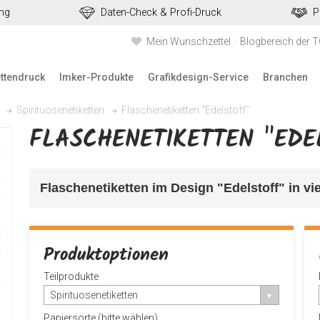
ung
Daten-Check & Profi-Druck
P
Mein Wunschzettel
Blogbereich der 
ettendruck
Imker-Produkte
Grafikdesign-Service
Branchen
Flaschenetiketten "Edelstoff"
Spirituosenetiketten
FLASCHENETIKETTEN "EDE
Flaschenetiketten im Design "Edelstoff" in vi
Produktoptionen
Teilprodukte
Spirituosenetiketten
Papiersorte (bitte wählen)