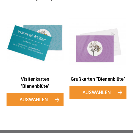
Honiget
"Biene
AUSWÄ
itenkarten
Grußkarten "Bienenblüte"
enenblüte"
AUSWÄHLEN
SWÄHLEN