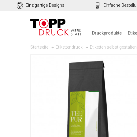
Einzigartige Designs
Einfache Bestell
Druckprodukte
Etik
Startseite
Etikettendruck
Etiketten selbst gestalten