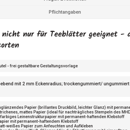
Pflichtangaben
 nicht nur für Teeblätter geeignet -
esorten
utel - frei gestaltbare Gestaltungsvorlage
lebend mit 2 mm Eckenradius; trockengummiert/ ungummiert 
nglänzendes Papier (brillantes Druckbild, leichter Glanz) mit perma
trichenes, mattes Papier (ideal für nachträgliches Stempeln des MH
farbiges Leinenstrukturpapier mit permanent-haftenden Klebstoff
apier mit permanent-haftendem Klebstoff
att-weißes Papier zum Anfeuchten und Aufkleben