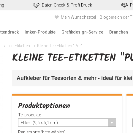
ung
Daten-Check & Profi-Druck
P
Mein Wunschzettel
Blogbereich der 
ettendruck
Imker-Produkte
Grafikdesign-Service
Branchen
Kleine Tee-Etiketten "Pur"
Tee-Etiketten
KLEINE TEE-ETIKETTEN "P
Aufkleber für Teesorten & mehr 
- ideal für kl
Produktoptionen
Teilprodukte
Etikett (9,6 x 5,1 cm)
Papiersorte (bitte wählen)