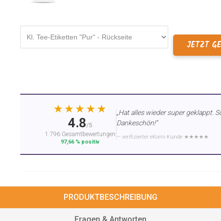
JETZT G
★★★★★
„Hat alles wieder super geklappt. S
4.8
Dankeschön!“
/5
1.796 Gesamtbewertungen
— verifizierter eKomi-Kunde ★★★★★
97,66 % positiv
PRODUKTBESCHREIBUNG
Fragen & Antworten