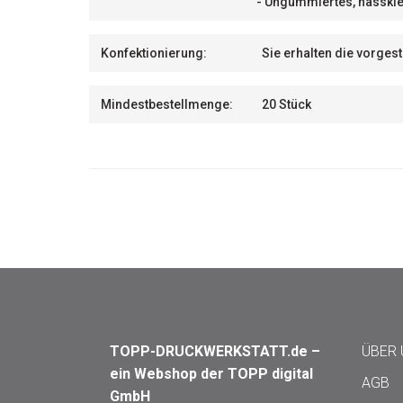
- Ungummiertes, nasskle
Konfektionierung:
Sie erhalten die vorges
Mindestbestellmenge:
20 Stück
TOPP-DRUCKWERKSTATT.de –
ÜBER
ein Webshop der TOPP digital
AGB
GmbH