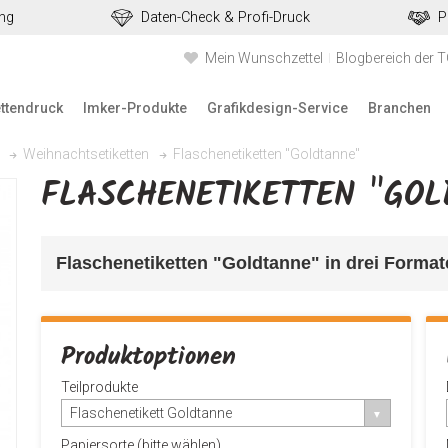
ung
Daten-Check & Profi-Druck
P
Mein Wunschzettel
Blogbereich der 
ettendruck
Imker-Produkte
Grafikdesign-Service
Branchen
Flaschenetiketten "Goldtanne"
Weihnachtsetiketten
FLASCHENETIKETTEN "GO
Flaschenetiketten "Goldtanne" in drei Forma
Produktoptionen
Teilprodukte
Flaschenetikett Goldtanne
Papiersorte (bitte wählen)