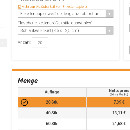
Mehr zur Ablösbarkeit von Etikettenpapieren
Etikettenpapier weiß seidenglanz - ablösbar
Flaschenetikettengröße (bitte auswählen)
Schlankes Etikett (3,6 x 12,5 cm)
Anzahl:
Menge
Nettopreis
Auflage
(ohne MwSt.)
20
Stk.
7,39 €
40
Stk.
13,11 €
60
Stk.
21,68 €