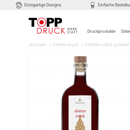
Einzigartige Designs
Einfache Bestell
Druckprodukte
Etik
Startseite
Etikettendruck
Etiketten selbst gestalten