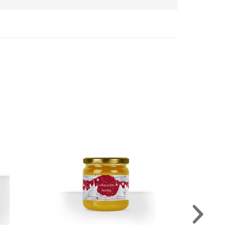
Honigglas-Etiketten "Wolkendorf"
AUSWÄHLEN