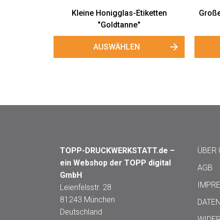
gglas-Etiketten
Große Gewährverschlussetiketten
ldtanne"
"Goldtanne"
WÄHLEN
AUSWÄHLEN
TOPP-DRUCKWERKSTATT.de –
ÜBER
ein Webshop der TOPP digital
AGB
GmbH
IMPR
Leienfelsstr. 28
81243 München
DATE
Deutschland
WIDE