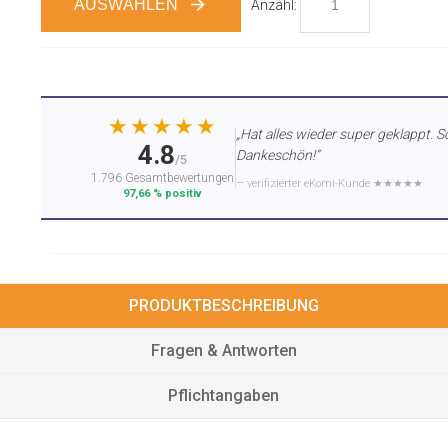
AUSWÄHLEN
Anzahl:
★★★★★
„Hat alles wieder super geklappt. S
4.8
Dankeschön!“
/5
1.796 Gesamtbewertungen
— verifizierter eKomi-Kunde ★★★★★
97,66 % positiv
PRODUKTBESCHREIBUNG
Fragen & Antworten
Pflichtangaben