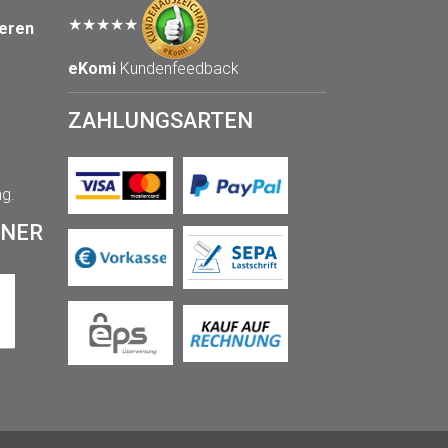
★★★★★
seren
eKomi
Kundenfeedback
ZAHLUNGSARTEN
ng.
TNER