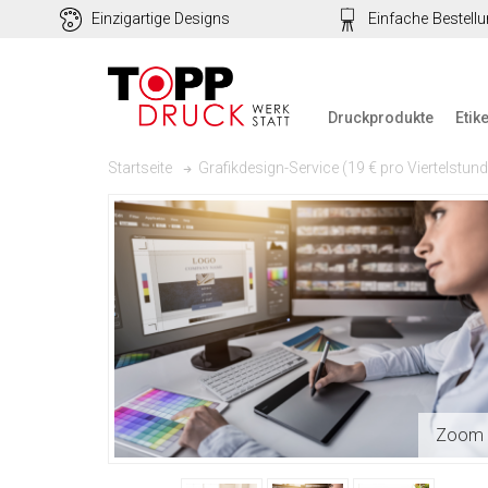
Einzigartige Designs
Einfache Bestell
Druckprodukte
Etik
Grafikdesign-Service (19 € pro Viertelstund
Startseite
Zoom