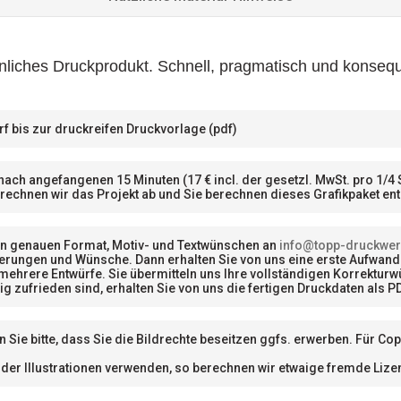
önliches Druckprodukt. Schnell, pragmatisch und konse
 bis zur druckreifen Druckvorlage (pdf)
ach angefangenen 15 Minuten (17 € incl. der gesetzl. MwSt. pro 1/4
echnen wir das Projekt ab und Sie berechnen dieses Grafikpaket ent
en genauen Format, Motiv- und Textwünschen an
info@topp-druckwerk
derungen und Wünsche. Dann erhalten Sie von uns eine erste Aufwan
mehrere Entwürfe. Sie übermitteln uns Ihre vollständigen Korrektur
ig zufrieden sind, erhalten Sie von uns die
fertigen Druckdaten als P
en Sie bitte, dass Sie die Bildrechte beseitzen ggfs. erwerben. Für C
ts oder Illustrationen verwenden, so berechnen wir etwaige fremde L