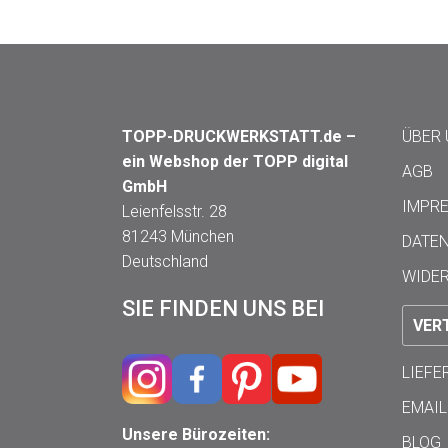
TOPP-DRUCKWERKSTATT.de –
ÜBER
ein Webshop der TOPP digital
AGB
GmbH
IMPR
Leienfelsstr. 28
81243 München
DATE
Deutschland
WIDE
SIE FINDEN UNS BEI
VER
LIEF
EMAIL
Unsere Bürozeiten:
BLOG