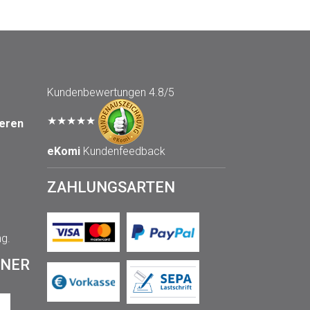
Kundenbewertungen
4.8/5
★★★★★
seren
eKomi
Kundenfeedback
ZAHLUNGSARTEN
ng.
TNER