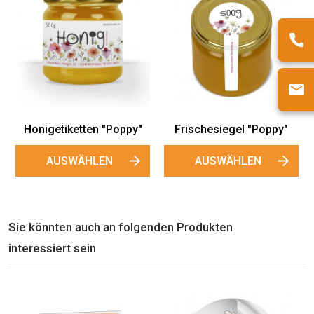
Große
Kleine
Gewährverschlussetikette
Gewährverschlussetik
n "Poppy"
n "Poppy"
AUSWÄHLEN
AUSWÄHLEN
oppy"
Sie könnten auch an folgenden Produkten
interessiert sein