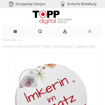
Einzigartige Designs
Einfache Bestellung
Startseite
Imkerin-im-Einsatz Schild "Poppy" mit Saugnapf - Lagerprodukt