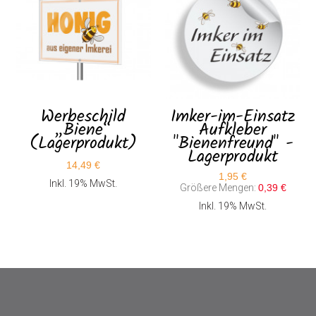
Werbeschild
Imker-im-Einsatz
„Biene“
Aufkleber
(Lagerprodukt)
"Bienenfreund" -
Lagerprodukt
14,49 €
1,95 €
Inkl. 19% MwSt.
Größere Mengen:
0,39 €
Inkl. 19% MwSt.