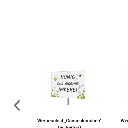
Werbeschild „Gänseblümchen“
Werbeschild „F
(editierbar)
(Lagerp