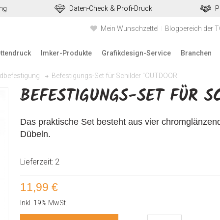
ung
Daten-Check & Profi-Druck
P
Mein Wunschzettel
Blogbereich der 
ettendruck
Imker-Produkte
Grafikdesign-Service
Branchen
Befestigungs-Set für Schilder "OUTDOOR"
ldbefestigung
BEFESTIGUNGS-SET FÜR S
Das praktische Set besteht aus vier chromglänzen
Dübeln.
Lieferzeit: 2
11,99 €
Inkl. 19% MwSt.