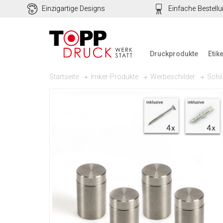
Einzigartige Designs
Einfache Bestell
Druckprodukte
Etik
Startseite
Imker-Produkte
Werbeschilder
Schi