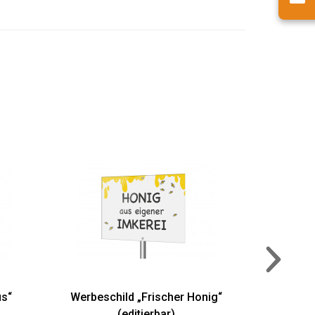
Werbeschild „Wild
(editierbar
AUSWÄHLE
Werbeschild „Frischer Honig“
(editierbar)