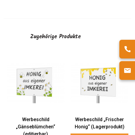
Zugehörige Produkte
Werbeschi
„Bienenha
(Lagerprod
AUSWÄHL
child
Werbeschild „Frischer
ümchen“
Honig“ (Lagerprodukt)
rbar)