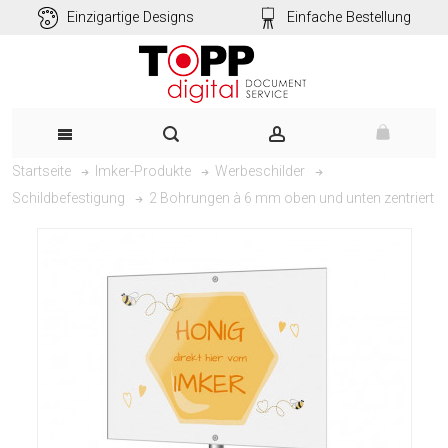
Einzigartige Designs
Einfache Bestellung
Startseite
Imker-Produkte
Werbeschilder
2 Bohrungen à 6 mm oben und unten zentriert
Schildbefestigung