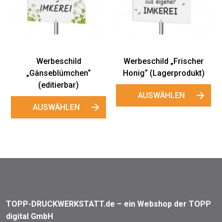
Werbeschild
Werbe
„Bienenhaus“
Honi
(Lagerprodukt)
A
AUSWÄHLEN
rbeschild „Frischer
nig“ (Lagerprodukt)
AUSWÄHLEN
TOPP-DRUCKWERKSTATT.de – ein Webshop der TOPP
digital GmbH