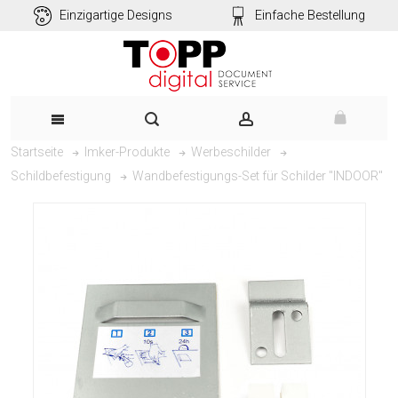
Einzigartige Designs
Einfache Bestellung
Startseite
Imker-Produkte
Werbeschilder
Wandbefestigungs-Set für Schilder "INDOOR"
Schildbefestigung