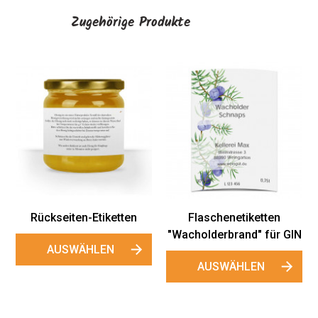
Zugehörige Produkte
Flaschenetiketten
"Klassik Gin"
AUSWÄHLEN
tten
Flaschenetiketten
"Wacholderbrand" für GIN
AUSWÄHLEN