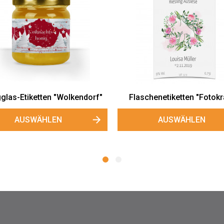
laschenetiketten "Fotokranz"
Runde Fotoetikett
"Selbstgemacht mit L
AUSWÄHLEN
AUSWÄHLEN