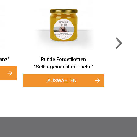
Kleine Honigglas-Fotoetiketten
"GoldenHoney"
AUSWÄHLEN
en
iebe"