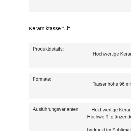
Keramiktasse "..l"
Produktdetails:
 Hochwertige Ker
Formate:
 Tassenhöhe 96 mm
Ausführungsvarianten:
Hochwertige Keram
Hochweiß, glänzend
bedruckt im Sublimat