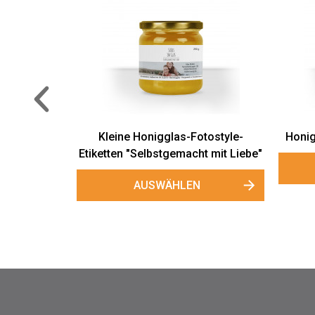
Fotostyle-
Honigglas-Etiketten "Wolkendorf"
F
cht mit Liebe"
AUSWÄHLEN
EN