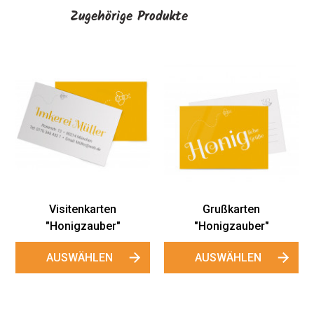
Zugehörige Produkte
Honigetiketten
Kleine Honigetik
"Honigzauber"
"Honigzauber
AUSWÄHLEN
AUSWÄHLEN
ten
ber"
EN