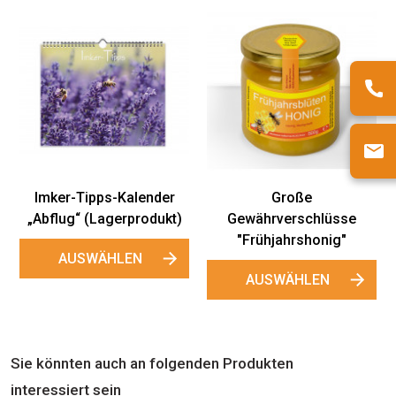
Imke
Aufklebe
- L
AU
er-Tipps-Kalender
Große
lug“ (Lagerprodukt)
Gewährverschlüsse
"Frühjahrshonig"
AUSWÄHLEN
AUSWÄHLEN
Sie könnten auch an folgenden Produkten
interessiert sein