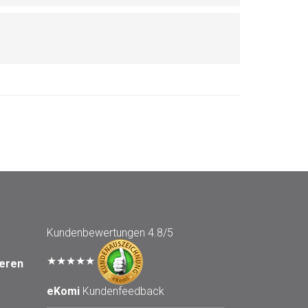
Kundenbewertungen
4.8/5
★★★★★
seren
eKomi
Kundenfeedback