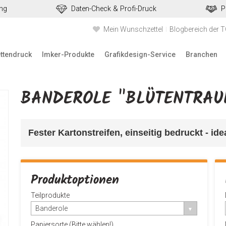
ung
Daten-Check & Profi-Druck
P
Mein Wunschzettel
Blogbereich der 
ettendruck
Imker-Produkte
Grafikdesign-Service
Branchen
BANDEROLE "BLÜTENTRAU
Fester Kartonstreifen, einseitig bedruckt - id
Produktoptionen
Teilprodukte
Banderole
Papiersorte (Bitte wählen!)