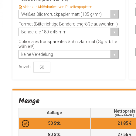
Mehr zur Ablösbarkeit von Etikettenpapieren
Weißes Bilderdruckpapier matt (135 g/m²)
Format (Bitte richtige Banderolengröße auswählen!!)
Banderole 180 x 45 mm
Optionales transparentes Schutzlaminat (Ggfs. bitte
wählen!)
keine Veredelung
Anzahl:
Menge
Nettopreis
Auflage
(ohne MwSt.)
50
Stk.
21,85 €
80
Stk.
27,56 €