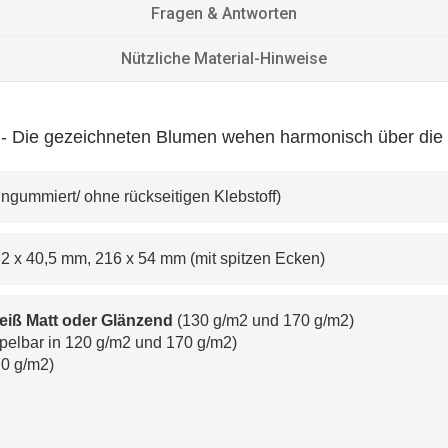
Fragen & Antworten
Nützliche Material-Hinweise
 - Die gezeichneten Blumen wehen harmonisch über die W
(ungummiert/ ohne rückseitigen Klebstoff) 
, 162 x 40,5 mm, 216 x 54 mm (mit spitzen Ecken)
eiß Matt oder Glänzend
 (130 g/m
2
 und 170 g/m
2
)
mpelbar in 120 g/m
2
 und 170 g/m
2
) 
70 g/m
2
)