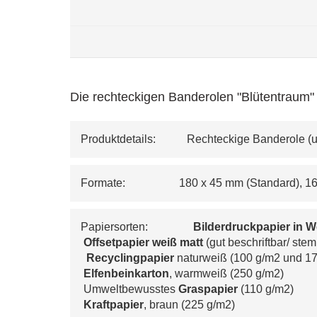
Die rechteckigen Banderolen "Blütentraum"
Produktdetails:           Rechteckige Banderole 
Formate:                   180 x 45 mm (Standard)
Papiersorten:                
Bilderdruckpapier in W
Offsetpapier weiß matt 
(gut beschriftbar/ ste
 Recyclingpapier
 naturweiß (100 g/m
2
 und 1
 Elfenbeinkarton
, warmweiß (250 g/m
2
)
 Umweltbewusstes 
Graspapier
 (110 g/m
2
) 
Kraftpapier
, braun (225 g/m
2
)