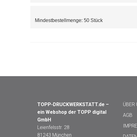
Mindestbestellmenge: 50 Stück
TOPP-DRUCKWERKSTATT.de –
ÜBER
ein Webshop der TOPP digital
AGB
GmbH
IMPR
Leienfelsstr. 28
81243 München
DATE