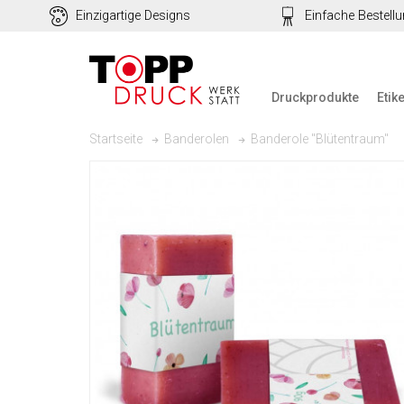
Einzigartige Designs
Einfache Bestell
Druckprodukte
Etik
Banderole "Blütentraum"
Startseite
Banderolen