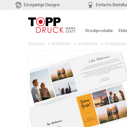
Einzigartige Designs
Einfache Bestell
Druckprodukte
Etik
Grußklappka
Startseite
Briefkarten
Grußkarten