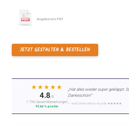
Angebot als PDF
JETZT GESTALTEN & BESTELLEN
★★★★★
„Hat alles wieder super geklappt. S
4.8
Dankeschön!“
/5
1.796 Gesamtbewertungen
— verifizierter eKomi-Kunde ★★★★★
97,66 % positiv