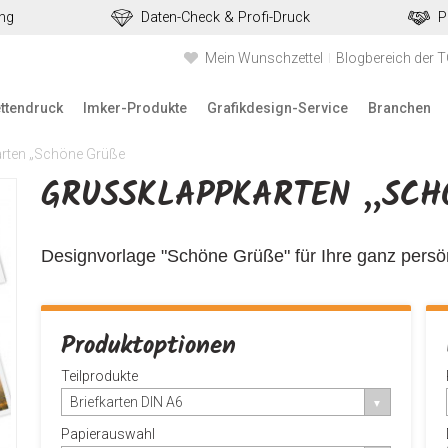
ung
Daten-Check & Profi-Druck
P
Mein Wunschzettel
Blogbereich der 
ettendruck
Imker-Produkte
Grafikdesign-Service
Branchen
rten „Schöne Grüße
GRUSSKLAPPKARTEN „SCHÖ
Designvorlage "Schöne Grüße" für Ihre ganz persönl
Produktoptionen
Teilprodukte
Briefkarten DIN A6
Papierauswahl