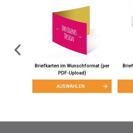
6 - Weiß -
Briefumschläge DIN C6 - Weiß -
Brief
nassklebend
AUSWÄHLEN