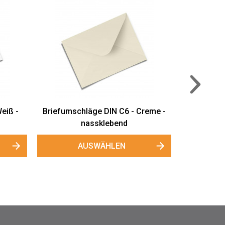
Briefumschläge (bedruckt)
AUSWÄHLEN
old -