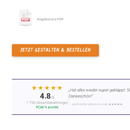
Angebot als PDF
JETZT GESTALTEN & BESTELLEN
★★★★★
„Hat alles wieder super geklappt. S
4.8
Dankeschön!“
/5
1.796 Gesamtbewertungen
— verifizierter eKomi-Kunde ★★★★★
97,66 % positiv