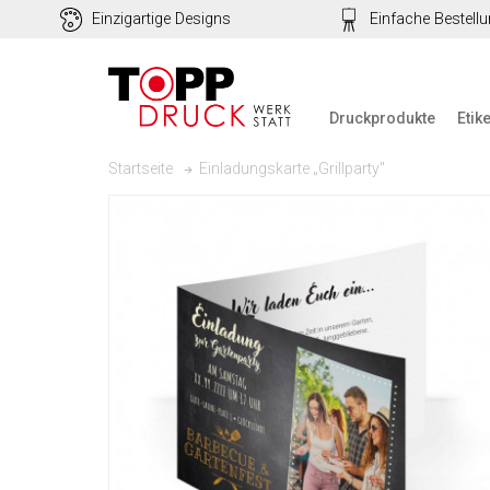
Einzigartige Designs
Einfache Bestell
Druckprodukte
Etik
Einladungskarte „Grillparty"
Startseite