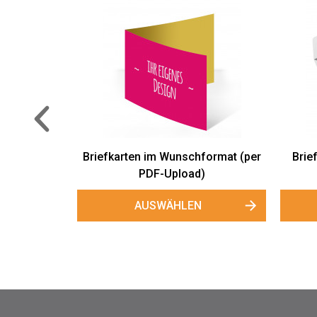
6 - Weiß -
Briefumschläge DIN C6 - Weiß -
Brief
nassklebend
AUSWÄHLEN