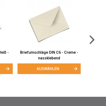
old -
Briefumschläge (bedruckt)
AUSWÄHLEN