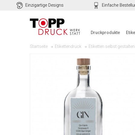
Einzigartige Designs
Einfache Bestell
Druckprodukte
Etik
Startseite
Etikettendruck
Etiketten selbst gestalten