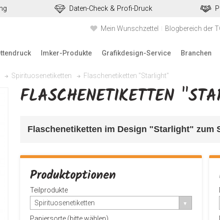
ung
Daten-Check & Profi-Druck
P
Mein Wunschzettel
Blogbereich der 
ettendruck
Imker-Produkte
Grafikdesign-Service
Branchen
Flaschenetiketten "Starlight"
Spirituosenetiketten
FLASCHENETIKETTEN "STA
Flaschenetiketten im Design "Starlight" 
zum S
Produktoptionen
Teilprodukte
Spirituosenetiketten
Papiersorte (bitte wählen)