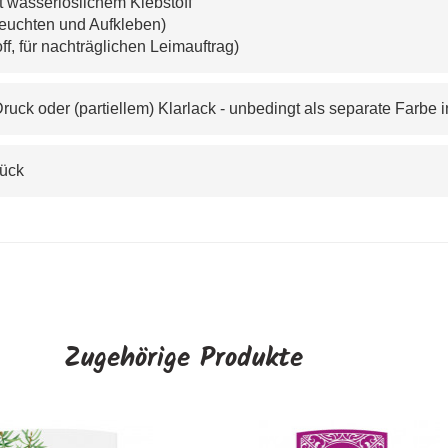
it wasserlöslichem Klebstoff
feuchten und Aufkleben)
f, für nachträglichen Leimauftrag)
uck oder (partiellem) Klarlack - unbedingt als separate Farbe
tück
Zugehörige Produkte