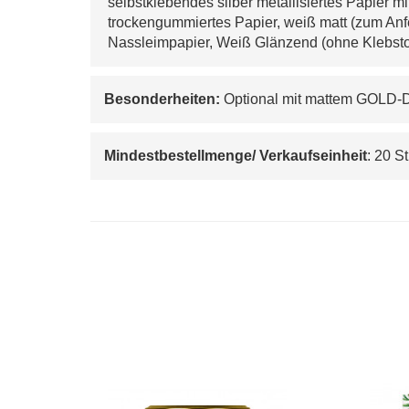
 selbstklebendes silber metallisiertes Papier m
 trockengummiertes Papier, weiß matt (zum An
 Nassleimpapier, Weiß Glänzend (ohne Klebstof
Besonderheiten:
 Optional mit mattem GOLD-Dr
Mindestbestellmenge/ Verkaufseinheit
: 20 S