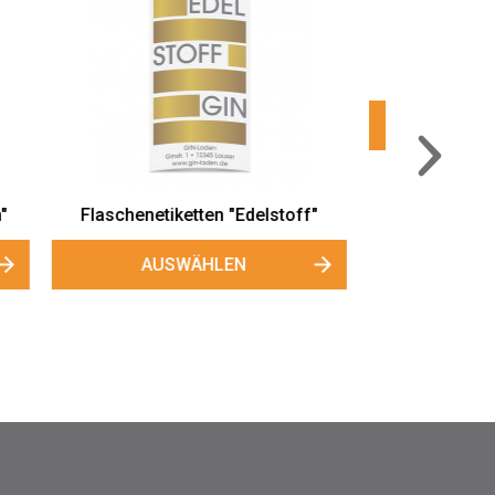
off"
Flaschenetiketten "Pure Gin"
AUSWÄHLEN