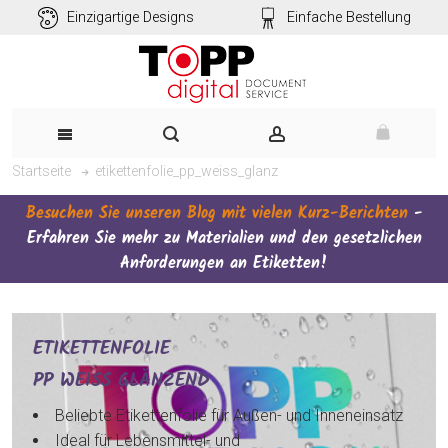
Einzigartige Designs
Einfache Bestellung
etikettenfolie_pp_weiss_glanz
Startseite
Besuchen Sie unseren Blog mit vielen Kurz-Berichten
-
Erfahren Sie mehr zu Materialien und den gesetzlichen
Anforderungen an Etiketten!
ETIKETTENFOLIE
PP WEISS GLÄNZEND
Beliebte Etikettenfolie für Außen- und Inneneinsatz
Ideal für Lebensmittel- und