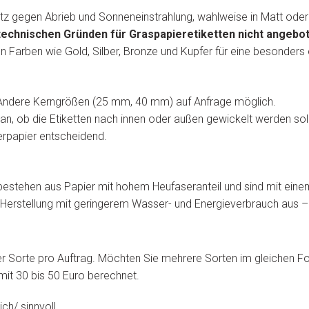
z gegen Abrieb und Sonneneinstrahlung, wahlweise in Matt oder
technischen Gründen für Graspapieretiketten nicht angebo
en Farben wie Gold, Silber, Bronze und Kupfer für eine besonders 
ndere Kerngrößen (25 mm, 40 mm) auf Anfrage möglich.
an, ob die Etiketten nach innen oder außen gewickelt werden soll
gerpapier entscheidend.
bestehen aus Papier mit hohem Heufaseranteil und sind mit ein
e Herstellung mit geringerem Wasser- und Energieverbrauch aus 
ner Sorte pro Auftrag. Möchten Sie mehrere Sorten im gleichen For
mit 30 bis 50 Euro berechnet.
ch/ sinnvoll