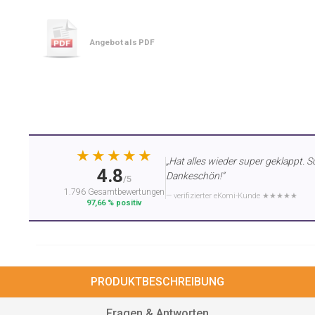
Angebot als PDF
★★★★★
„Hat alles wieder super geklappt. S
4.8
Dankeschön!“
/5
1.796 Gesamtbewertungen
— verifizierter eKomi-Kunde ★★★★★
97,66 % positiv
PRODUKTBESCHREIBUNG
Fragen & Antworten