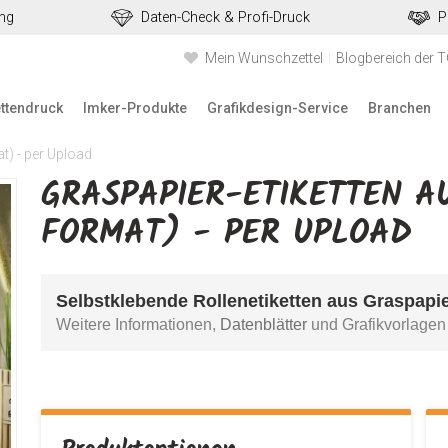
ung
Daten-Check & Profi-Druck
P
Mein Wunschzettel
Blogbereich der 
ettendruck
Imker-Produkte
Grafikdesign-Service
Branchen
t) - per Upload
GRASPAPIER-ETIKETTEN A
FORMAT) - PER UPLOAD
Selbstklebende Rollenetiketten aus Graspapie
Weitere Informationen, 
Datenblätter
 und Grafikvorlagen 