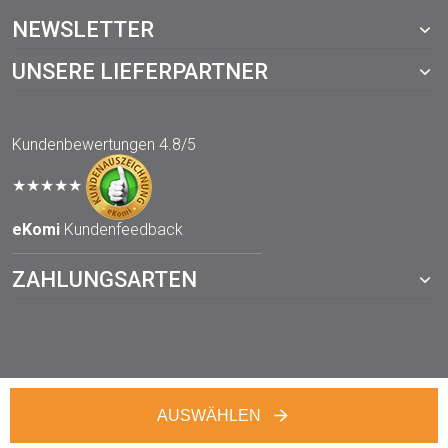
NEWSLETTER
UNSERE LIEFERPARTNER
Kundenbewertungen
4.8/5
★★★★★
eKomi
Kundenfeedback
ZAHLUNGSARTEN
© 2021 TOPP-DRUCKWERKSTATT.de – ein Webshop von der
AUSWÄHLEN
TOPP digital GmbH