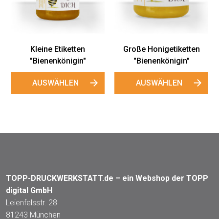
Gewährverschlüsse
"Bienenköni
"Bienenkönigin"
AUSWÄHLE
AUSWÄHLEN
etiketten
önigin"
HLEN
TOPP-DRUCKWERKSTATT.de – ein Webshop der TOPP
digital GmbH
Leienfelsstr. 28
81243 München