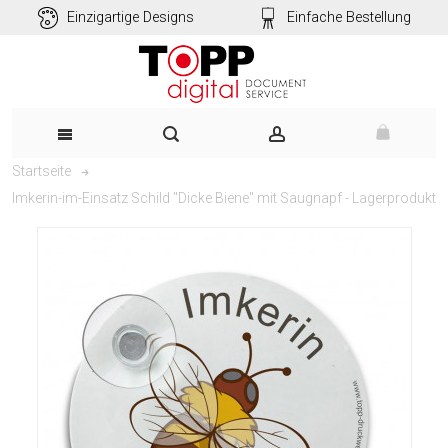
Einzigartige Designs
Einfache Bestellung
Startseite
Imkerin-im-Einsatz Schild "Dicke Biene" mit Saugnapf - Lagerprodukt