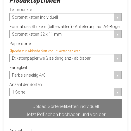
Produktoptionen
Teilprodukte
Sortenetiketten individuell
Format des Stickers (bitte wählen) - Anlieferung auf A4-Bogen
Sortenetiketten 32 x 11 mm
Papiersorte
Mehr zur Ablösbarkeit von Etikettenpapieren
Etikettenpapier weiß seidenglanz - ablösbar
Farbigkeit
Farbe einseitig 4/0
Anzahl der Sorten
1 Sorte
Upload Sortenetiketten individuell
Jetzt Pdf schon hochladen und von der
Produktvorschau profitieren.
Anzahl: