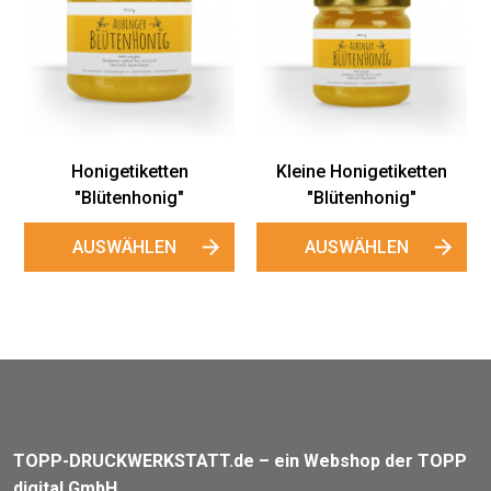
Honigetiketten
Gr
"Rapshonig"
Gewährve
"Blüte
AUSWÄHLEN
AUSWÄ
Honigetiketten
ütenhonig"
SWÄHLEN
TOPP-DRUCKWERKSTATT.de – ein Webshop der TOPP
digital GmbH