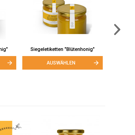
enhonig"
Große Gewährverschlüsse
Werbe
"Blütenhonig"
AUSWÄHLEN