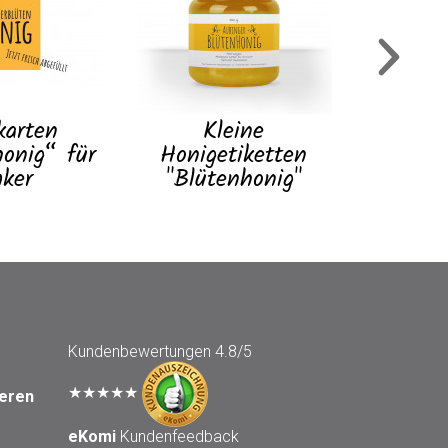
G
Gewährv
"Blüt
karten
Kleine
onig“ für
Honigetiketten
ker
"Blütenhonig"
Kundenbewertungen
4.8/5
★★★★★
seren
eKomi
Kundenfeedback