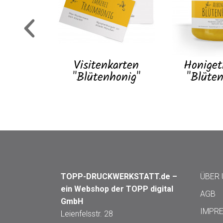
Visitenkarten
Honiget
"Blütenhonig"
"Blüten
TOPP-DRUCKWERKSTATT.de –
ÜBER
ein Webshop der TOPP digital
AGB
GmbH
IMPR
Leienfelsstr. 28