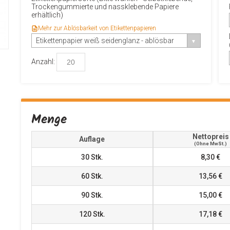
Trockengummierte und nassklebende Papiere
erhältlich)
Mehr zur Ablösbarkeit von Etikettenpapieren
Etikettenpapier weiß seidenglanz - ablösbar
Anzahl:
Menge
Nettopreis
Auflage
(ohne MwSt.)
30
Stk.
8,30 €
60
Stk.
13,56 €
90
Stk.
15,00 €
120
Stk.
17,18 €