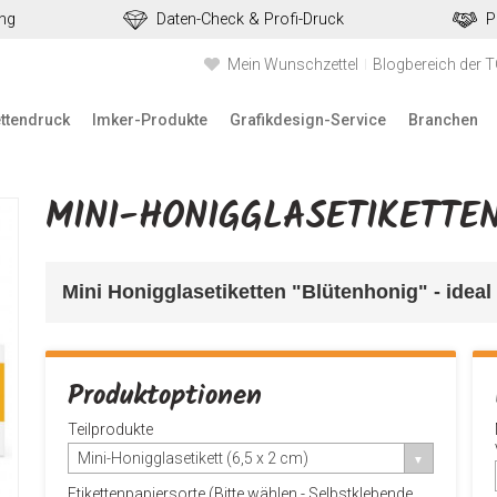
ung
Daten-Check & Profi-Druck
P
Mein Wunschzettel
Blogbereich der 
ettendruck
Imker-Produkte
Grafikdesign-Service
Branchen
MINI-HONIGGLASETIKETTE
Mini Honigglasetiketten "Blütenhonig" - ideal 
Produktoptionen
Teilprodukte
Mini-Honigglasetikett (6,5 x 2 cm)
Etikettenpapiersorte (Bitte wählen - Selbstklebende,