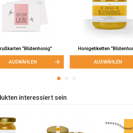
arten „Blütenhonig“ für Imker
Kleine Honigetiketten "Blüt
AUSWÄHLEN
AUSWÄHLEN
ukten interessiert sein