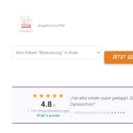
Angebot als PDF
JETZT G
★★★★★
„Hat alles wieder super geklappt. S
4.8
Dankeschön!“
/5
1.796 Gesamtbewertungen
— verifizierter eKomi-Kunde ★★★★★
97,66 % positiv