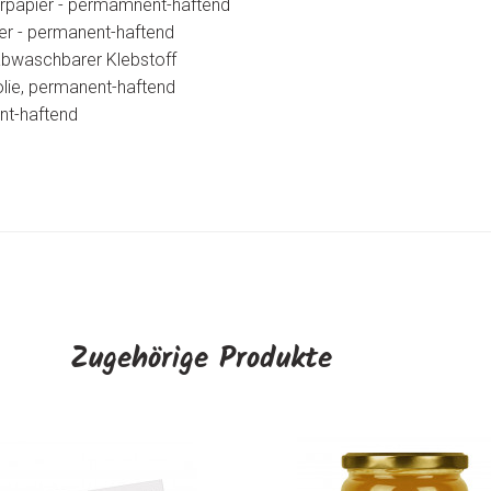
urpapier - permamnent-haftend
er - permanent-haftend
 abwaschbarer Klebstoff
lie, permanent-haftend
nt-haftend
Zugehörige Produkte