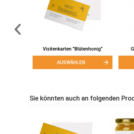
Einladungskarten „Blütenhonig“
Postk
AUSWÄHLEN
ütenhonig"
N
Sie könnten auch an folgenden Prod