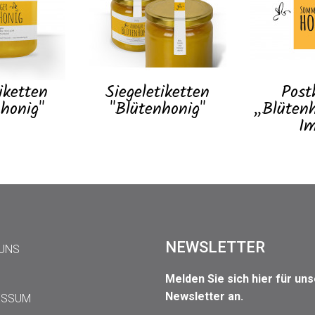
iketten
Siegeletiketten
Post
honig"
"Blütenhonig"
„Blütenh
Im
NEWSLETTER
 UNS
Melden Sie sich hier für un
Newsletter an.
ESSUM