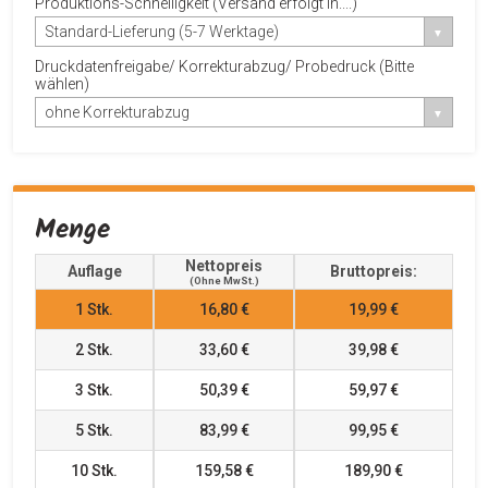
Produktions-Schnelligkeit (Versand erfolgt in....)
Standard-Lieferung (5-7 Werktage)
Druckdatenfreigabe/ Korrekturabzug/ Probedruck (Bitte
wählen)
ohne Korrekturabzug
Menge
Nettopreis
Auflage
Bruttopreis:
(ohne MwSt.)
1
Stk.
16,80 €
19,99 €
2
Stk.
33,60 €
39,98 €
3
Stk.
50,39 €
59,97 €
5
Stk.
83,99 €
99,95 €
10
Stk.
159,58 €
189,90 €